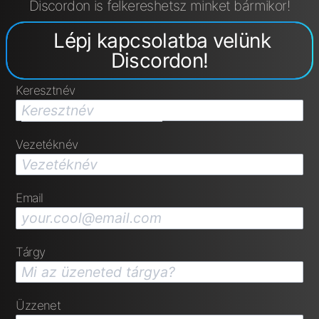
Discordon is felkereshetsz minket bármikor!
Lépj kapcsolatba velünk
Discordon!
Keresztnév
Vezetéknév
Email
Tárgy
Üzzenet