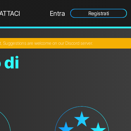
ATTACI
Entra
Registrati
ct. Suggestions are welcome on our Discord server.
 di