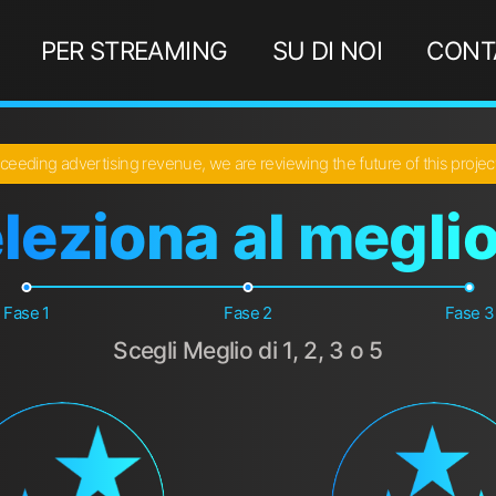
PER STREAMING
SU DI NOI
CONT
ceeding advertising revenue, we are reviewing the future of this proje
leziona al meglio
Fase 1
Fase 2
Fase 3
Scegli Meglio di 1, 2, 3 o 5