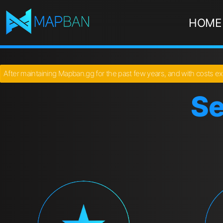
HOME
After maintaining Mapban.gg for the past few years, and with costs ex
Se