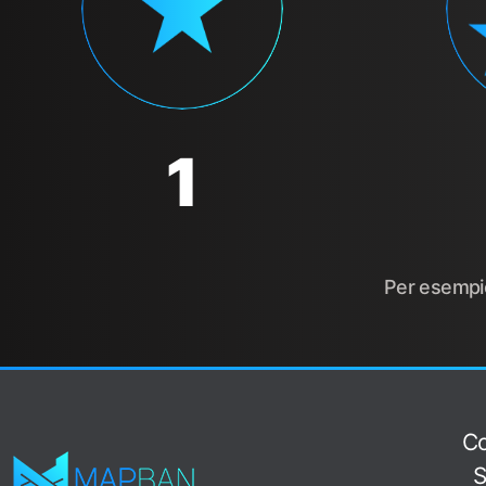
1
Per esempio 
Co
S