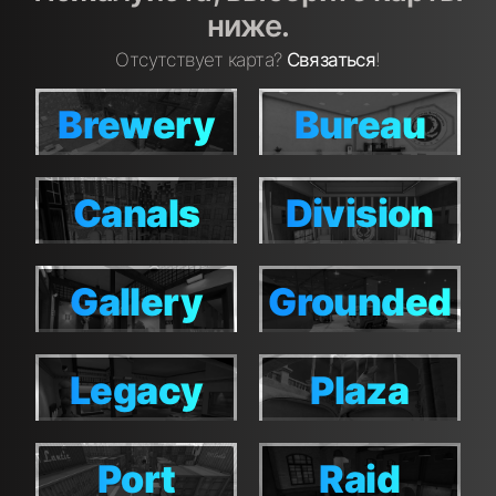
ниже.
Отсутствует карта?
Связаться
!
Brewery
Bureau
Brewery
Bureau
Canals
Division
Canals
Division
Gallery
Grounded
Gallery
Grounded
Legacy
Plaza
Legacy
Plaza
Port
Raid
Port
Raid