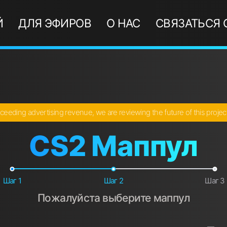
Й
ДЛЯ ЭФИРОВ
О НАС
СВЯЗАТЬСЯ 
ceeding advertising revenue, we are reviewing the future of this proje
CS2 Маппул
Шаг 1
Шаг 2
Шаг 3
Пожалуйста выберите маппул