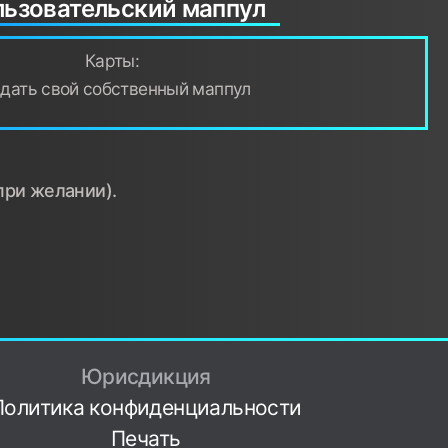
ьзовательский маппул
Карты:
здать свой собственный маппул
при желании).
Юрисдикция
Политика конфиденциальности
Печать