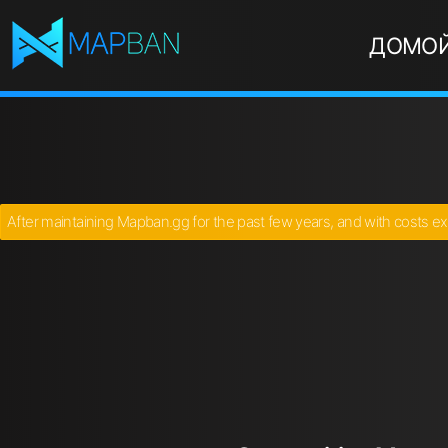
ДОМО
After maintaining Mapban.gg for the past few years, and with costs ex