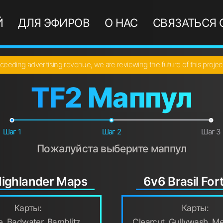
Й
ДЛЯ ЭФИРОВ
О НАС
СВЯЗАТЬСЯ 
ceeding advertising revenue, we are reviewing the future of this proje
TF2 Маппул
Шаг 1
Шаг 2
Шаг 3
Пожалуйста выберите маппул
ighlander Maps
6v6 Brasil For
Карты:
Карты:
e, Badwater, Barnblitz,
Clearcut, Gullywash, Me