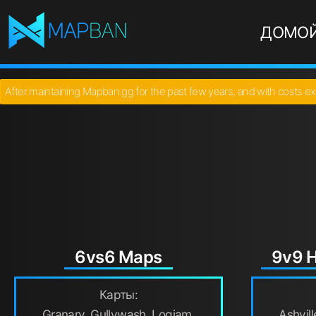
ДОМО
After maintaining Mapban.gg for the past few years, and with costs ex
6vs6 Maps
9v9 H
Карты:
Granary, Gullywash, Logjam,
Ashvill