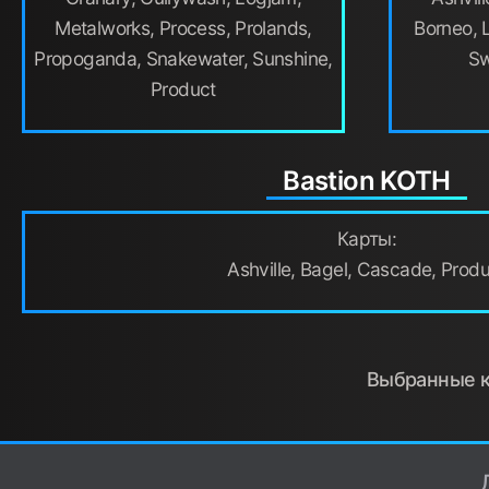
Metalworks, Process, Prolands,
Borneo, L
Propoganda, Snakewater, Sunshine,
Sw
Product
Bastion KOTH
Карты:
Ashville, Bagel, Cascade, Prod
Выбранные ка