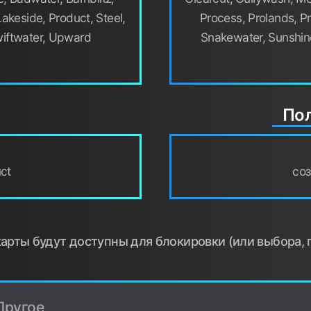
akeside, Product, Steel,
Process, Prolands, P
iftwater, Upward
Snakewater, Sunshine
Пол
uct
со
рты будут доступны для блокировки (или выбора, 
Другое