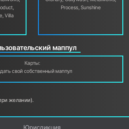
roduct,
Process, Sunshine
, Villa
ьзовательский маппул
Карты:
здать свой собственный маппул
при желании).
Юрисдикция