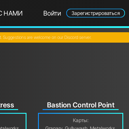
С НАМИ
Войти
Зарегистрироваться
ct. Suggestions are welcome on our Discord server.
tress
Bastion Control Point
Карты:
talworks,
Granary, Gullywash, Metalworks,