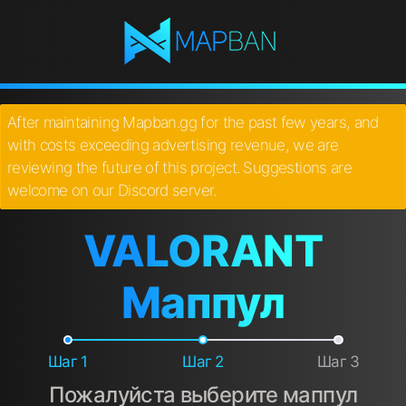
After maintaining Mapban.gg for the past few years, and
with costs exceeding advertising revenue, we are
reviewing the future of this project. Suggestions are
welcome on our Discord server.
VALORANT
Маппул
Шаг 1
Шаг 2
Шаг 3
Пожалуйста выберите маппул