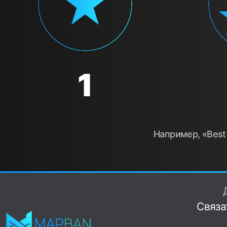
1
Например, «Best 
Связа