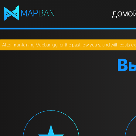
ДОМО
After maintaining Mapban.gg for the past few years, and with costs ex
В