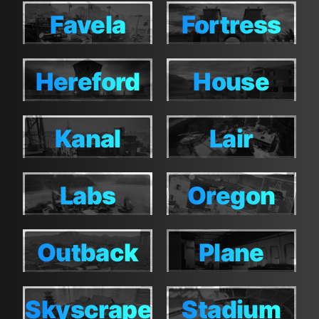
Favela
Fortress
Favela
Fortress
Hereford
House
Hereford
House
Kanal
Lair
Kanal
Lair
Labs
Oregon
Labs
Oregon
Outback
Plane
Outback
Plane
Skyscraper
Stadium
Skyscraper
Stadium