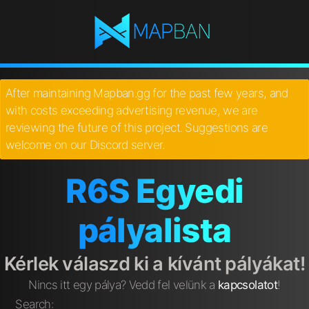
After maintaining Mapban.gg for the past few years, and
with costs exceeding advertising revenue, we are
reviewing the future of this project. Suggestions are
welcome on our Discord server.
R6S Egyedi
pályalista
Kérlek válaszd ki a kívánt pályákat!
Nincs itt egy pálya? Vedd fel velünk a
kapcsolatot
!
Search: