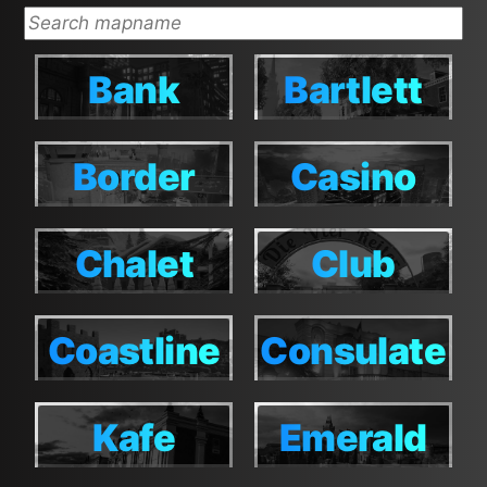
Bank
Bartlett
Bank
Bartlett
Border
Casino
Border
Casino
Chalet
Club
Chalet
Club
House
House
Coastline
Consulate
Coastline
Consulate
Kafe
Emerald
Kafe
Emerald