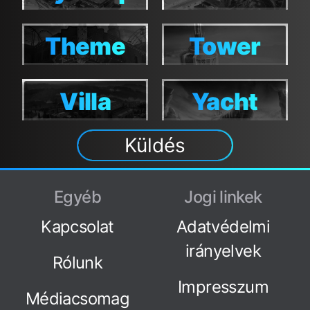
Theme
Tower
Theme
Tower
Villa
Yacht
Villa
Yacht
Küldés
Egyéb
Jogi linkek
Kapcsolat
Adatvédelmi
irányelvek
Rólunk
Impresszum
Médiacsomag