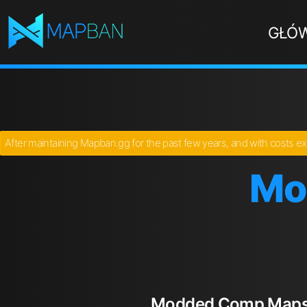
GŁÓ
After maintaining Mapban.gg for the past few years, and with costs ex
Mo
Modded Comp Map