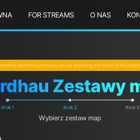
WNA
FOR STREAMS
O NAS
KO
ceeding advertising revenue, we are reviewing the future of this proje
rdhau Zestawy 
Krok 1
Krok 2
Krok 3
Wybierz zestaw map
s