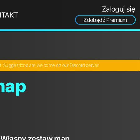
Zaloguj się
NTAKT
Zdobądź Premium
ct. Suggestions are welcome on our Discord server.
map
Własny zestaw map