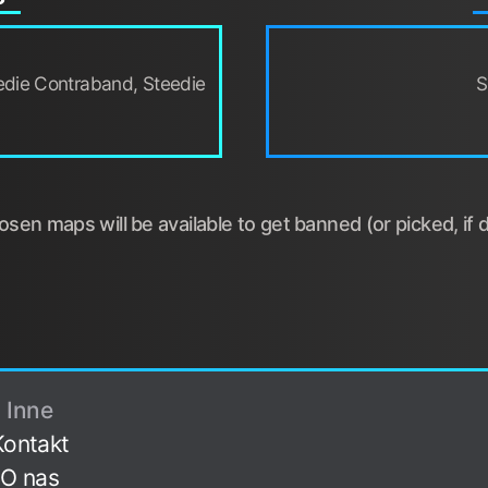
edie Contraband, Steedie
S
sen maps will be available to get banned (or picked, if d
Inne
Kontakt
O nas