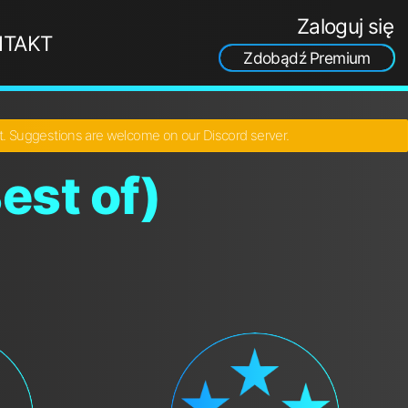
Zaloguj się
NTAKT
Zdobądź Premium
ct. Suggestions are welcome on our Discord server.
est of)