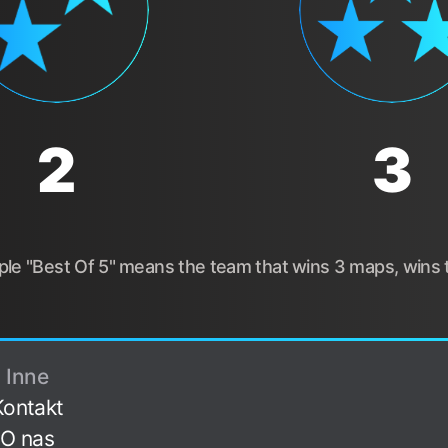
2
3
le "Best Of 5" means the team that wins 3 maps, wins t
Inne
Kontakt
O nas