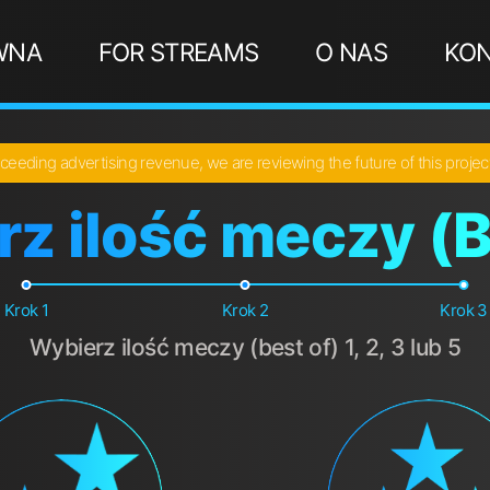
WNA
FOR STREAMS
O NAS
KO
ceeding advertising revenue, we are reviewing the future of this proje
z ilość meczy (B
Krok 1
Krok 2
Krok 3
Wybierz ilość meczy (best of) 1, 2, 3 lub 5