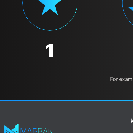
1
For examp