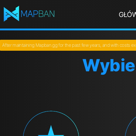
GŁÓ
After maintaining Mapban.gg for the past few years, and with costs ex
Wybier